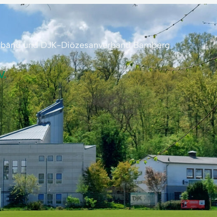
erband und DJK-Diözesanverband Bamberg
V.