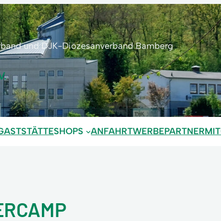
erband und DJK-Diözesanverband Bamberg
V.
GASTSTÄTTE
SHOPS
ANFAHRT
WERBEPARTNER
MI
ERCAMP