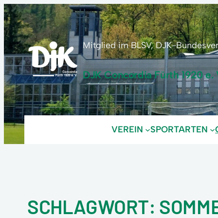
Zum
Inhalt
springen
Mitglied im BLSV, DJK-Bundesv
DJK Concordia Fürth 1920 e. 
VEREIN
SPORTARTEN
SCHLAGWORT:
SOMM